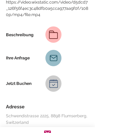
https://video.wixstatic.com/video/d5dcd7
_126f56f4ec3c48dfb0a5cca977aa9f0f/108
0p/mp4/file.mp4
Beschreibung
Ihre Anfrage
Jetzt Buchen
Adresse
Schwendistrasse 2225, 8898 Flumserberg,
Switzerland