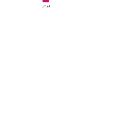
Email
Direktbuchung
Home