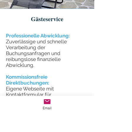
Gästeservice
Professionelle Abwicklung:
Zuverlässige und schnelle
Verarbeitung der
Buchungsanfragen und
reibungslose finanzielle
Abwicklung.
Kommissionsfreie
Direktbuchungen:
Eigene Webseite mit
Kontaktformular für
kommissionfreie Direktbuchungen
(keine Plattformkosten).
Email
Persönlicher Service:
Vorabinformation zu Anreise und
Liegenschaft. Persönliches Check-