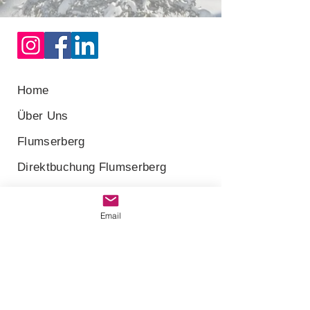
Home
Über Uns
Flumserberg
Direktbuchung Flumserberg
Lenzerheide
Email
Direktbuchung Lenzerheide
Eigentümer
Impressum