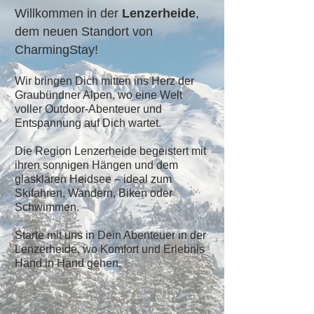
Willkommen in der
Lenzerheide
,
dem neuen Standort von
CharmingStay!
Wir bringen Dich mitten ins Herz der
Graubündner Alpen, wo eine Welt
voller Outdoor-Abenteuer und
Entspannung auf Dich wartet.
Die Region Lenzerheide begeistert mit
ihren sonnigen Hängen und dem
glasklaren Heidsee – ideal zum
Skifahren, Wandern, Biken oder
Schwimmen.
Starte mit uns in Dein Abenteuer in der
Lenzerheide, wo Komfort und Erlebnis
Hand in Hand gehen.